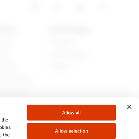
GEWISS
NEWS UND MEDIEN
r sind
Kampagnen
ichte
Pressemitteilungen
ltigkeit
Download
nehmensführung
en Sie bei uns!
te
Allow all
 the
ookies
Allow selection
e the