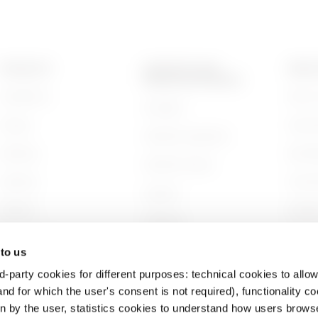
PRODUKTE
KONTAKTE UND
ÜBER 
DIENSTLEISTUNGEN
Installation
Wer wi
Kontakte
Energy
Gesch
GEWISS-Hauptsitz
Building
Nachha
GEWISS finden
Lighting
Unter
Support
Mobility
Arbeit
Software
Anwendungen
Projek
BIM
 to us
d-party cookies for different purposes: technical cookies to allow
nd for which the user's consent is not required), functionality c
en by the user, statistics cookies to understand how users brows