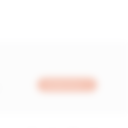
15
05
95
Schreiben Sie uns
15
05