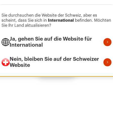
Zum Softwarebereich gehen
Sie durchsuchen die Website der Schweiz, aber es
scheint, dass Sie sich in
International
befinden. Möchten
Z275
1
Sie Ihr Land aktualisieren?
Ja, gehen Sie auf die Website für
International
Z275
2
Nein, bleiben Sie auf der Schweizer
Website
Alle anzeigen
Z275
3
Z275
3