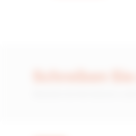
MVG1420LH
MVG1420LL
MVG1420LP
Schreiben Sie
Wünschen Sie Informationen zu den
MVG1420LU
MVG1420LX