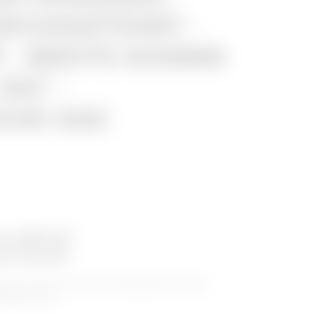
URCHGEFÜHRT -
 - BREITE 605MM
150° -
CHE GAC
ihe BRN NP
ne Kanäle
 aus nicht perforierten Kabelkanälen, die für
eignet sind.