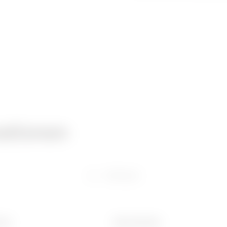
ationen
Software
(mm)
Ware Number