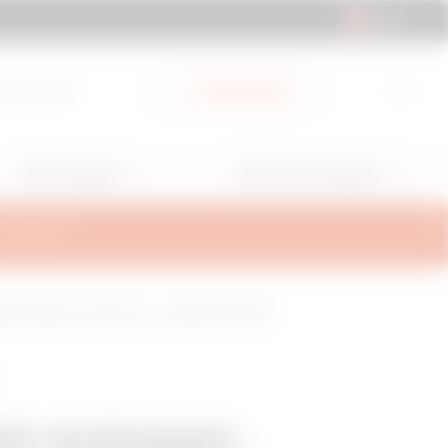
CH | DE
ad-Bereich
Mein Gewiss
Anwendungen
Services und Support
ALTERUNG
EITE 605MM - STRAHL 150° - OBERFLÄCHE GAC
ER AUSGANG -