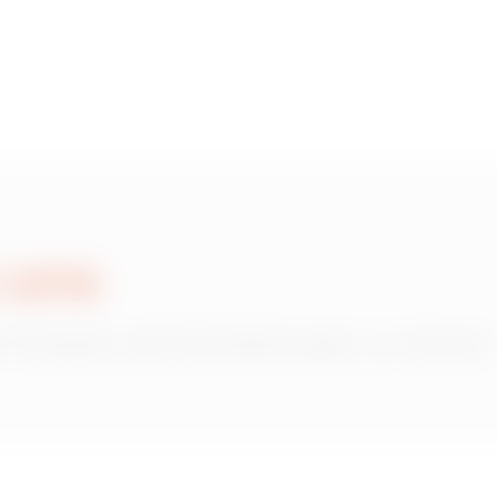
HDG
2
HDG
3
HDG
3
 uns
 Produkten oder Dienstleistungen von Gewiss?
HDG
5
HDG
6