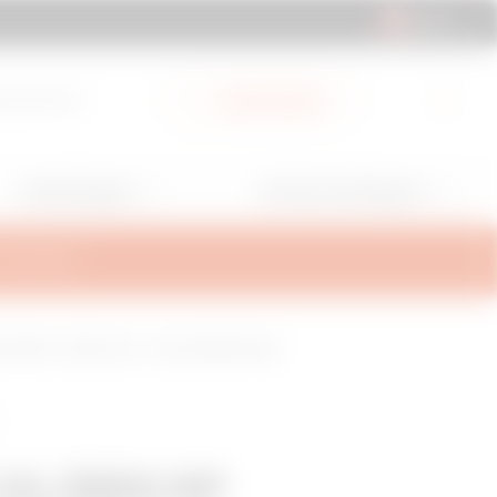
CH | DE
ad-Bereich
Mein Gewiss
Anwendungen
Services und Support
ALTERUNG
215 MM - STRAHL 150° - HDG-OBERFLÄCHE
HL/BRN NP