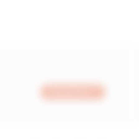
5
55
15
Schreiben Sie uns
05
95