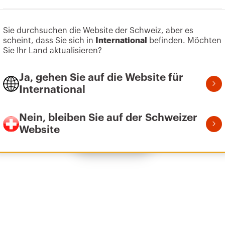
Zum Softwarebereich gehen
Sie durchsuchen die Website der Schweiz, aber es
scheint, dass Sie sich in
International
befinden. Möchten
Z275
9
Sie Ihr Land aktualisieren?
Ja, gehen Sie auf die Website für
International
Z275
1
Nein, bleiben Sie auf der Schweizer
Website
Alle anzeigen
Z275
2
Z275
3