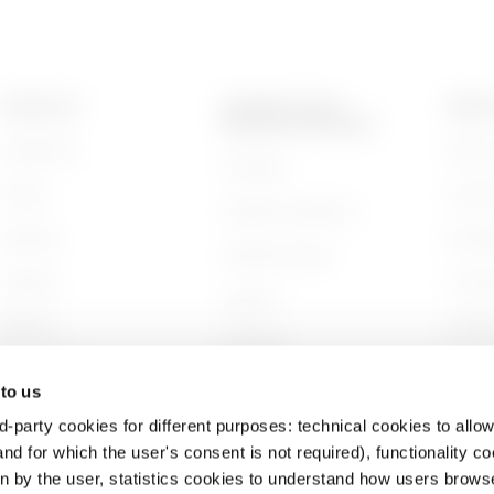
HDG
5
PRODUKTE
KONTAKTE UND
ÜBER 
DIENSTLEISTUNGEN
Installation
Wer wi
Kontakte
Energy
Gesch
GEWISS-Hauptsitz
HDG
6
Building
Nachha
GEWISS finden
Lighting
Unter
Support
Mobility
Arbeit
Software
Anwendungen
Projek
BIM
 to us
d-party cookies for different purposes: technical cookies to allow
nd for which the user's consent is not required), functionality c
en by the user, statistics cookies to understand how users brows