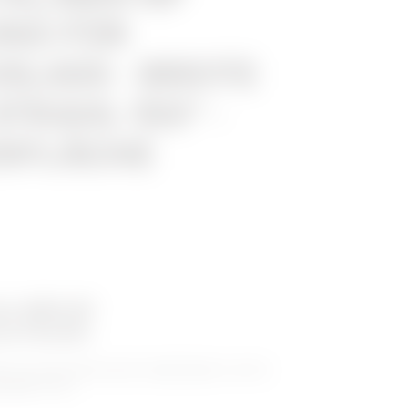
NG FÜR
SLASS - BREITE
STRAHL 150° -
RFLÄCHE
ihe BRN NP
ne Kanäle
 aus nicht perforierten Kabelkanälen, die für
eignet sind.