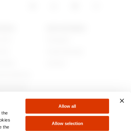
15
GEWISS
NEWS UND MEDIEN
r sind
Kampagnen
ichte
Pressemitteilungen
05
ltigkeit
Download
nehmensführung
en Sie bei uns!
te
Allow all
 the
ookies
Allow selection
e the