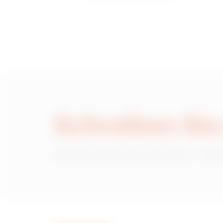
MVC1420AD
MVC1420AF
MVC1420AH
Schreiben Sie
Wünschen Sie Informationen zu den
MVC1420AL
MVC1420AP