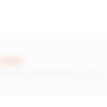
HDG
9
HDG
1
HDG
2
 uns
 Produkten oder Dienstleistungen von Gewiss?
HDG
3
HDG
3