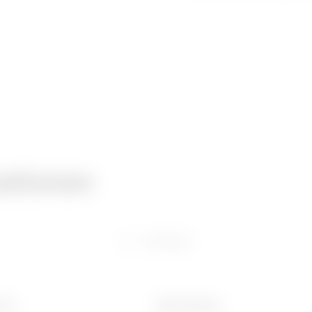
ationen
Software
(mm)
Ware Number