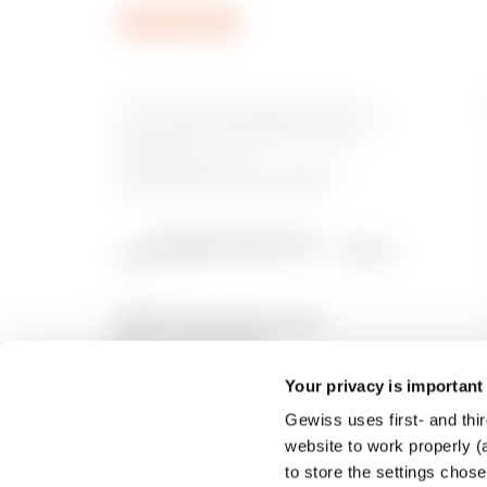
MVC1420AU
Gewiss ist ein wichtiger Akteur auf
dem internationalen Markt hinsichtlich
Lösungen für die Hausautomation,
Energieschutz- und -
verteilungssysteme, intelligente
Beleuchtung und E-Mobilität.
MVC1420AX
Your privacy is important
Gewiss uses first- and thir
website to work properly (a
to store the settings chos