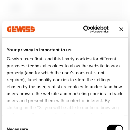
MVN1210LF
Z275
MVN1210LH
Z275
Zum Softwarebereich gehen
Your privacy is important to us
Gewiss uses first- and third-party cookies for different
MVN1210LL
Z275
purposes: technical cookies to allow the website to work
Alle anzeigen
properly (and for which the user's consent is not
required), functionality cookies to store the settings
chosen by the user, statistics cookies to understand how
MVN1210LP
Z275
users browse the website and marketing cookies to track
users and present them with content of interest. By
clicking on the "X" you will be able to continue browsing
Überprüfen Sie Ihr Land
DIENSTLEISTUNGEN
Schließen
and refuse all cookies other than technical cookies; in
MVN1210LU
Z275
addition, you can always change your choices via the
C
Benötigen Sie technische
"Manage Privacy " button in the
Cookie Policy
. Lastly,
Necessary