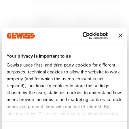
Mehr anzeigen
Mehr anzeigen
MV52543
Z100
MV52545
Z100
Zum Softwarebereich gehen
Your privacy is important to us
Gewiss uses first- and third-party cookies for different
purposes: technical cookies to allow the website to work
MV52546
Z100
properly (and for which the user's consent is not
Alle anzeigen
required), functionality cookies to store the settings
chosen by the user, statistics cookies to understand how
users browse the website and marketing cookies to track
MV52547
Z100
users and present them with content of interest. By
clicking on the "X" you will be able to continue browsing
Überprüfen Sie Ihr Land
Schließen
and refuse all cookies other than technical cookies; in
DIENSTLEISTUNGEN
addition, you can always change your choices via the
C