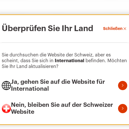
BIM oriented
Herunterladen
ufhängehaken
Z275
100
Mehr anzeigen
Überprüfen Sie Ihr Land
Schließen
ufhängehaken
HDG
100
Zum Softwarebereich gehen
Sie durchsuchen die Website der Schweiz, aber es
scheint, dass Sie sich in
International
befinden. Möchten
Sie Ihr Land aktualisieren?
ufhängehaken
Edelstahl 304L
100
Ja, gehen Sie auf die Website für
International
Nein, bleiben Sie auf der Schweizer
Alle anzeigen
ufhängehaken
Edelstahl 316L
100
Website