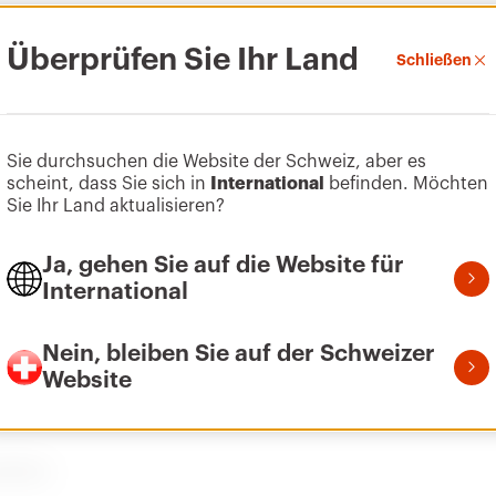
Zum Softwarebereich gehen
Überprüfen Sie Ihr Land
Schließen
Z 100
100
Sie durchsuchen die Website der Schweiz, aber es
scheint, dass Sie sich in
International
befinden. Möchten
Sie Ihr Land aktualisieren?
Z 100
150
Ja, gehen Sie auf die Website für
International
Alle anzeigen
Z 100
200
Nein, bleiben Sie auf der Schweizer
Website
Z 100
250
ltlich.