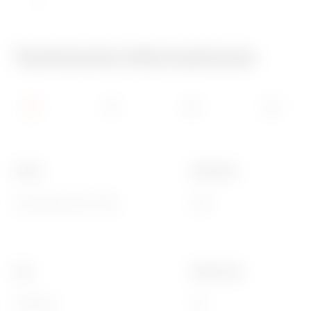
IP54
Technische Informationen
Farbe
Schutzart
Grau ähnlich RAL 7035
IP54
Typ
Electrocod
Drehbare
210