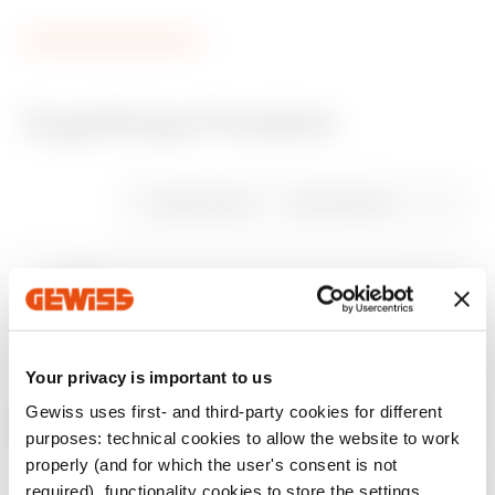
Zugehörige Produkte
CE-zeichen
Siehe das zeugnis
Product Data Sheet
CAP
Technische daten
CADpro
Gewiss Code
Rohr Ø (mm)
Advanced design of
Herunterladen
Herunterladen
Herunterladen
Herunterladen
electrical systems
DX43116
16
Herunterladen
Herunterladen
Zum Downloadbereich gehen
Mehr anzeigen
Mehr anzeigen
Your privacy is important to us
DX43120
20
Gewiss uses first- and third-party cookies for different
purposes: technical cookies to allow the website to work
properly (and for which the user's consent is not
required), functionality cookies to store the settings