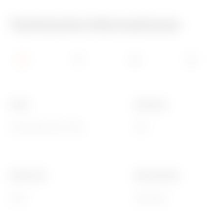
Technische Informationen
Farbe
Schutzart
Grau ähnlich RAL 7035
IP67
Electrocod
Ware Number
21221
39174000