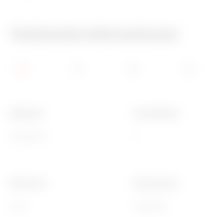
Technische Informationen
Merkmale
Anz Schlösser
Halogenfrei
2
Electrocod
Ware Number
0303
85389099