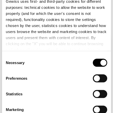
Gewiss uses first- and third-party cookies for different
purposes: technical cookies to allow the website to work
GW46513F
405x500
properly (and for which the user's consent is not
required), functionality cookies to store the settings
chosen by the user, statistics cookies to understand how
Zum Softwarebereich gehen
users browse the website and marketing cookies to track
GW46514F
405x650
users and present them with content of interest. By
clicking on the "X" you will be able to continue browsing
Alle anzeigen
Überprüfen Sie Ihr Land
Schließen
and refuse all cookies other than technical cookies; in
addition, you can always change your choices via the
C
GW46515F
515x650
"Manage Privacy " button in the
Cookie Policy
. Lastly,
Necessary
o
Sie durchsuchen die Website der Schweiz, aber
AUSSTATTUNG UND NOTIZEN
for further information please also consult our
Privacy
n
es scheint, dass Sie sich in
International
HINWEIS:
Geschlossene Türen sind kompatibel zu
Notice
.
befinden. Möchten Sie Ihr Land aktualisieren?
s
Preferences
der vorherigen Version der Schaltschränke 48QP.
e
GW46516F
585x800
Ja, gehen Sie auf die Website für
n
International
t
Statistics
S
Nein, bleiben Sie auf der Schweizer
e
GW46517F
800x1060
DIENSTLEISTUNGEN
Marketing
Website
l