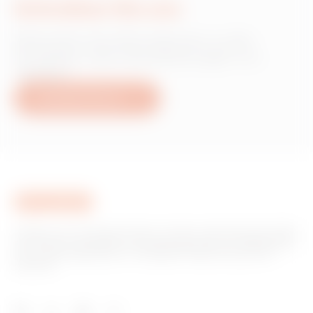
Schreiben Sie uns
Wünschen Sie Informationen zu den
Produkten oder Dienstleistungen von
Gewiss?
Schreiben Sie uns
Gewiss ist ein wichtiger Akteur auf dem internationalen Markt
hinsichtlich Lösungen für die Hausautomation, Energieschutz-
und -verteilungssysteme, intelligente Beleuchtung und E-
Mobilität.