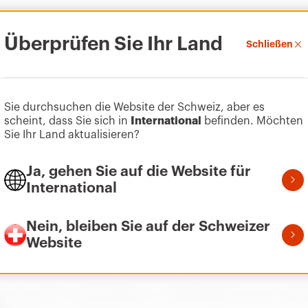
Überprüfen Sie Ihr Land
Zum Softwarebereich gehen
Schließen
1 Ö
R
Sie durchsuchen die Website der Schweiz, aber es
scheint, dass Sie sich in
International
befinden. Möchten
2 S
G
Sie Ihr Land aktualisieren?
Ja, gehen Sie auf die Website für
International
Alle anzeigen
1 S + 1 Ö
W
Nein, bleiben Sie auf der Schweizer
Website
2 Ö
R
 auch wenn er leicht klemmt, in Übereinstimmung mit der
.