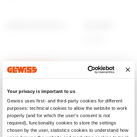
SteckDose 3P+N+PE 16A - IB
Ware Number
1
85366990
Zugehörige Produkte
Your privacy is important to us
Gewiss uses first- and third-party cookies for different
CE-zeichen
REACH
Product Data Sheet
PRICE
Technische daten
ENERGYpro
information
purposes: technical cookies to allow the website to work
Gewiss Code
SteckDose 2P+PE
16A - IB
Estimation of
Verteiler für
properly (and for which the user's consent is not
Herunterladen
Herunterladen
electrical systems
baustelle,
Herunterladen
Herunterladen
required), functionality cookies to store the settings
campingplätze-
chosen by the user, statistics cookies to understand how
molen und