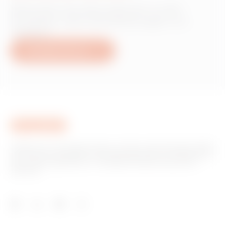
Wünschen Sie Informationen zu den
Produkten oder Dienstleistungen von
Gewiss?
Schreiben Sie uns
Gewiss ist ein wichtiger Akteur auf dem internationalen Markt
hinsichtlich Lösungen für die Hausautomation, Energieschutz-
und -verteilungssysteme, intelligente Beleuchtung und E-
Mobilität.