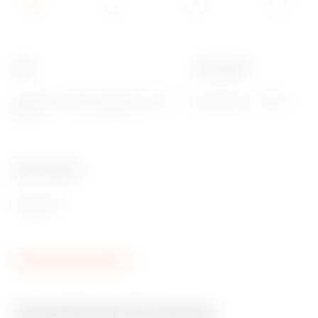
Typ
Pol 1 (mm²)
Einpolig - Bemessungsstrom 80 A -
N/PE (2x16) + (7x10)
IP20
Ware Number
85369010
Zugehörige Produkte