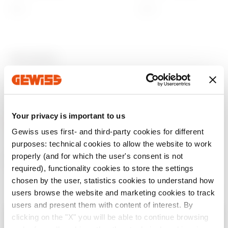
22 A
20 A
Ware Number
85366990
Your privacy is important to us
Gewiss uses first- and third-party cookies for different
purposes: technical cookies to allow the website to work
properly (and for which the user's consent is not
Zugehörige Produkte
required), functionality cookies to store the settings
chosen by the user, statistics cookies to understand how
CE-zeichen
Siehe das zeugnis
Product Data Sheet
REVIT Plugin
Technische daten
ENERGYpro
users browse the website and marketing cookies to track
Gewiss Code
Bemessungsstrom
users and present them with content of interest. By
(A)
Plugin with GEWISS
Verteiler für
Herunterladen
Herunterladen
Herunterladen
Herunterladen
clicking on the "X" you will be able to continue browsing
products for the
baustelle,
Überprüfen Sie Ihr Land
Schließen