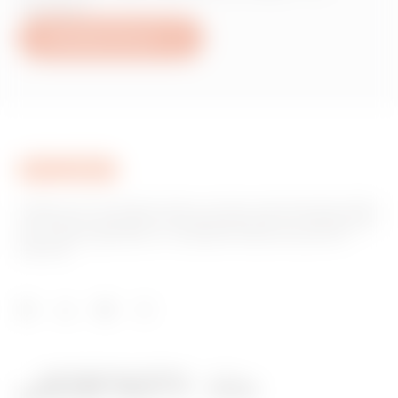
Gewiss?
Schreiben Sie uns
Gewiss ist ein wichtiger Akteur auf dem internationalen Markt
hinsichtlich Lösungen für die Hausautomation, Energieschutz-
und -verteilungssysteme, intelligente Beleuchtung und E-
Mobilität.