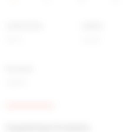
Funktionale Breite
Installation
850 mm
Horizontal
Ware Number
85389099
Zugehörige Produkte