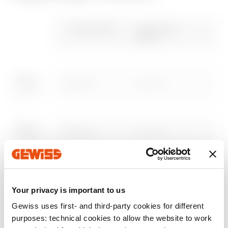
CE-zeichen
REACH
Brochure
PBT-Q
Brochure
PRICE
information
Gewiss Code
Funktionale
Breite
Niederspannungssy
Estimation of
Herunterladen
Herunterladen
Herunterladen
Herunterladen
stemen
electrical systems
GWD3501
600 mm
Herunterladen
Herunterladen
Mehr anzeigen
Mehr anzeigen
Zum Downloadbereich gehen
GWD3502
600 mm
GWD3503
600 mm
Your privacy is important to us
Zum Softwarebereich gehen
Gewiss uses first- and third-party cookies for different
purposes: technical cookies to allow the website to work
GWD3504
600 mm