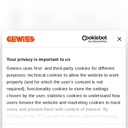
Zum Downloadbereich gehen
GWD3372
2000x600
GWD3374
2000x800
Zum Softwarebereich gehen
Your privacy is important to us
Gewiss uses first- and third-party cookies for different
AUSSTATTUNG UND NOTIZEN
purposes: technical cookies to allow the website to work
properly (and for which the user's consent is not
MERKMALE
: Metalltrennwände zur Realisierung der
required), functionality cookies to store the settings
Form-2-Trennung bei seitlich und im Außenraum
montierten Stromschienen.
chosen by the user, statistics cookies to understand how
users browse the website and marketing cookies to track
users and present them with content of interest. By
clicking on the "X" you will be able to continue browsing
Überprüfen Sie Ihr Land
Schließen
and refuse all cookies other than technical cookies; in