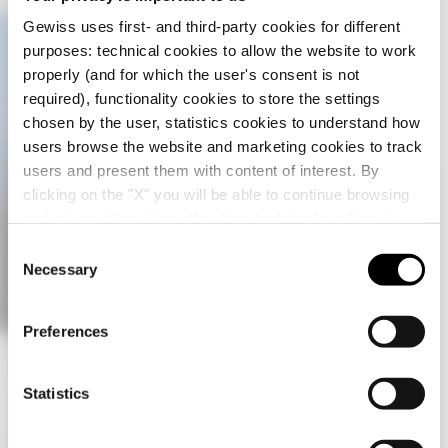
Gewiss uses first- and third-party cookies for different
purposes: technical cookies to allow the website to work
properly (and for which the user's consent is not
required), functionality cookies to store the settings
chosen by the user, statistics cookies to understand how
users browse the website and marketing cookies to track
users and present them with content of interest. By
clicking on the "X" you will be able to continue browsing
Überprüfen Sie Ihr Land
Schließen
and refuse all cookies other than technical cookies; in
addition, you can always change your choices via the
C
"Manage Privacy " button in the
Cookie Policy
. Lastly,
Necessary
o
Sie durchsuchen die Website der Schweiz, aber
for further information please also consult our
Privacy
n
es scheint, dass Sie sich in
International
Notice
.
befinden. Möchten Sie Ihr Land aktualisieren?
s
Preferences
e
Ja, gehen Sie auf die Website für
n
International
t
Statistics
Architektonische
S
Nein, bleiben Sie auf der Schweizer
e