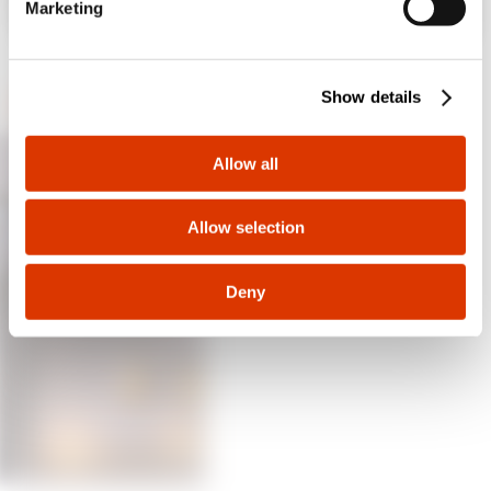
Projektoren
Marketing
Website
l
e
c
Show details
t
i
o
Allow all
n
Allow selection
Deny