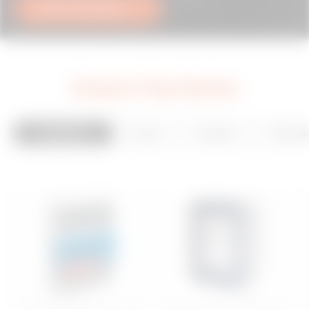
PDF herunterladen
Unsere
Top Serien
Installation
Energy
Building
Mobilit