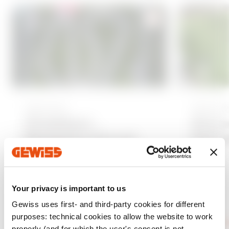
A
d
d
t
o
f
Sports
Sport
a
Orobikart -
Socce
v
Bergamo Circuit
Geta
o
u
r
i
Your privacy is important to us
t
Gewiss uses first- and third-party cookies for different
purposes: technical cookies to allow the website to work
e
Mehr anzeigen
Mehr anze
properly (and for which the user's consent is not