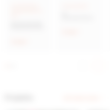
Anschlussfertige
Aufputzgehäuse
Energieverteiler IEC
46
309
Wassergeschützte
Aufputz-
Baureihe 68 Q-DIN
Schaltschränke
Steckdosenkombina
tionen
Anzeigen
Anzeigen
Projekte
Alle Projekte ansehen