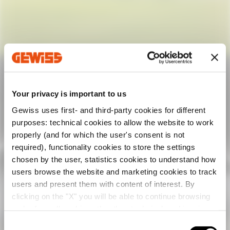
Your privacy is important to us
Gewiss uses first- and third-party cookies for different
purposes: technical cookies to allow the website to work
properly (and for which the user's consent is not
required), functionality cookies to store the settings
chosen by the user, statistics cookies to understand how
users browse the website and marketing cookies to track
users and present them with content of interest. By
clicking on the "X" you will be able to continue browsing
Überprüfen Sie Ihr Land
Schließen
and refuse all cookies other than technical cookies; in
addition, you can always change your choices via the
C